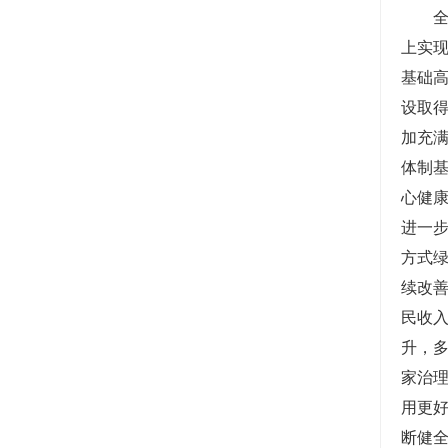
上实
基础
设取
加充
体制
心健
进一
方式
续改
民收
升，
家治
用更
断健