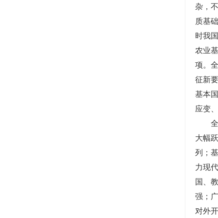
杂，
质基
时我
农业
项。
征新
基本
应变
大幅
列；
力现
国、
强；
对外