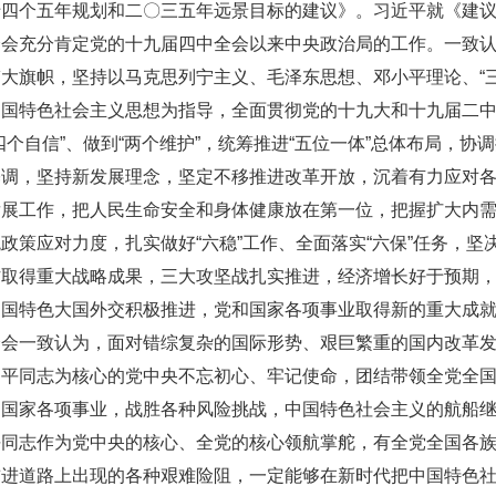
十四个五年规划和二〇三五年远景目标的建议》。习近平就《建
全会充分肯定党的十九届四中全会以来中央政治局的工作。一致
大旗帜，坚持以马克思列宁主义、毛泽东思想、邓小平理论、“
国特色社会主义思想为指导，全面贯彻党的十九大和十九届二中
四个自信”、做到“两个维护”，统筹推进“五位一体”总体布局，协
基调，坚持新发展理念，坚定不移推进改革开放，沉着有力应对
发展工作，把人民生命安全和身体健康放在第一位，把握扩大内
政策应对力度，扎实做好“六稳”工作、全面落实“六保”任务，
作取得重大战略成果，三大攻坚战扎实推进，经济增长好于预期
中国特色大国外交积极推进，党和国家各项事业取得新的重大成
全会一致认为，面对错综复杂的国际形势、艰巨繁重的国内改革
近平同志为核心的党中央不忘初心、牢记使命，团结带领全党全
和国家各项事业，战胜各种风险挑战，中国特色社会主义的航船
平同志作为党中央的核心、全党的核心领航掌舵，有全党全国各
前进道路上出现的各种艰难险阻，一定能够在新时代把中国特色