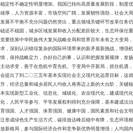
不稳定性不确定性明显增加。我国已转向高质量发展阶段，制度
础雄厚，人力资源丰富，市场空间广阔，发展韧性强劲，社会大
国发展不平衡不充分问题仍然突出，重点领域关键环节改革任务
基础还不稳固，城乡区域发展和收入分配差距较大，生态环保任
全党要统筹中华民族伟大复兴战略全局和世界百年未有之大变局
要求，深刻认识错综复杂的国际环境带来的新矛盾新挑战，增强
国情，保持战略定力，办好自己的事，认识和把握发展规律，发
、主动求变，善于在危机中育先机、于变局中开新局，抓住机遇
全会提出了到二〇三五年基本实现社会主义现代化远景目标，这
跃升，经济总量和城乡居民人均收入将再迈上新的大台阶，关键
基本实现新型工业化、信息化、城镇化、农业现代化，建成现代
代化，人民平等参与、平等发展权利得到充分保障，基本建成法
教育强国、人才强国、体育强国、健康中国，国民素质和社会文
广泛形成绿色生产生活方式，碳排放达峰后稳中有降，生态环境
开放新格局，参与国际经济合作和竞争新优势明显增强；人均国