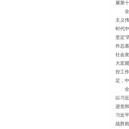
展第
主义伟
时代中
坚定“
作总
社会
大宏观
控工
定，
以习
进党
习近
战胜