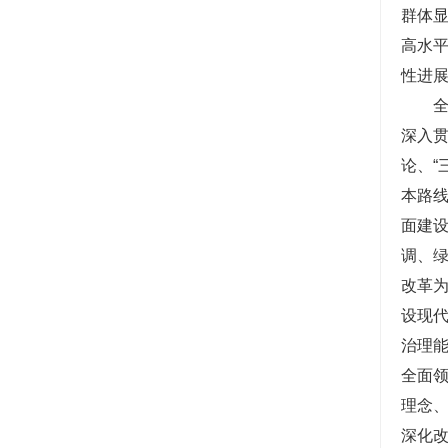
群体
高水
性进
深入
论、“
本路
面建
调、
改革
设现
治理
全面
理念
深化