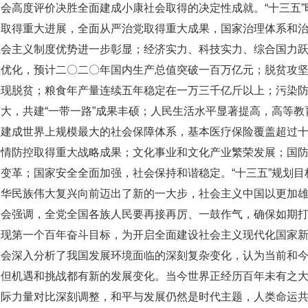
全会高度评价决胜全面建成小康社会取得的决定性成就。“十三五
国取得重大进展，全面从严治党取得重大成果，国家治理体系和
社会主义制度优势进一步彰显；经济实力、科技实力、综合国力
续优化，预计二〇二〇年国内生产总值突破一百万亿元；脱贫攻
实现脱贫；粮食年产量连续五年稳定在一万三千亿斤以上；污染
大，共建“一带一路”成果丰硕；人民生活水平显著提高，高等
，建成世界上规模最大的社会保障体系，基本医疗保险覆盖超过
疫情防控取得重大战略成果；文化事业和文化产业繁荣发展；国
变革；国家安全全面加强，社会保持和谐稳定。“十三五”规划
中华民族伟大复兴向前迈出了新的一大步，社会主义中国以更加
全会强调，全党全国各族人民要再接再厉、一鼓作气，确保如期
实现第一个百年奋斗目标，为开启全面建设社会主义现代化国家
全会深入分析了我国发展环境面临的深刻复杂变化，认为当前和
，但机遇和挑战都有新的发展变化。当今世界正经历百年未有之
国际力量对比深刻调整，和平与发展仍然是时代主题，人类命运