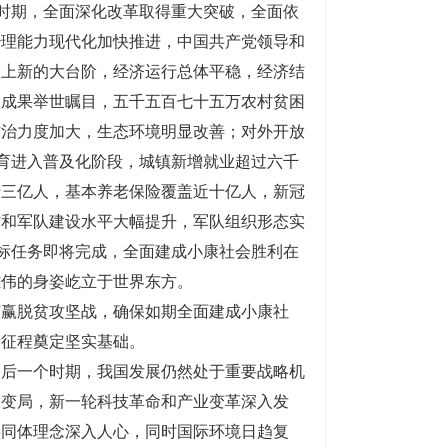
”时期，全面深化改革取得重大突破，全面依
治理能力现代化加快推进，中国共产党领导和
跃上新的大台阶，经济运行总体平稳，经济结
坚成果举世瞩目，五千五百七十五万农村贫困
防治力度加大，生态环境明显改善；对外开放
教育进入普及化阶段，城镇新增就业超过六千
十三亿人，基本养老保险覆盖近十亿人，新冠
防和军队建设水平大幅提升，军队组织形态实
目标任务即将完成，全面建成小康社会胜利在
雄伟的身姿屹立于世界东方。
打赢脱贫攻坚战，确保如期全面建成小康社
新征程奠定坚实基础。
今后一个时期，我国发展仍然处于重要战略机
大变局，新一轮科技革命和产业变革深入发
共同体理念深入人心，同时国际环境日趋复