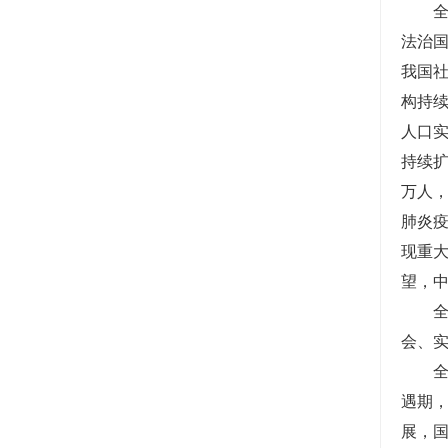
法治
我国
构持
人口
持续扩
万人
肺炎
现重大
望，
会、
遇期
展，